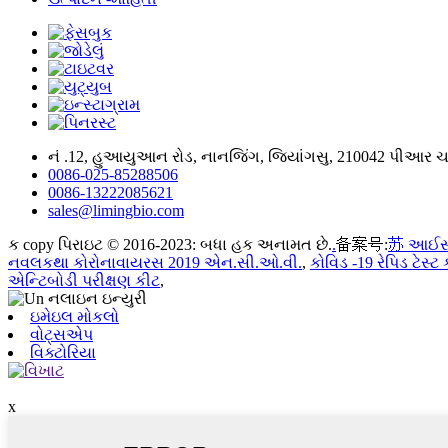
નં .12, હુઆયુઆન રોડ, નાનજિંગ, જિયાંગસુ, 210042 પીઆર 
0086-025-85288506
0086-13222085621
sales@limingbio.com
ક copy પિરાઇટ © 2016-2023: બધા હક અનામત છે.
.
备案号:
苏 આઈસી
નવલકથા કોરોનાવાયરસ 2019 એન.સી.ઓ.વી.
,
કોવિડ -19 રેપિડ ટેસ્ટ
એન્ટિબોડી પરીક્ષણ કીટ
,
ઇમેઇલ મોકલો
વોટ્સએપ
વિક્ટોરિયા
x