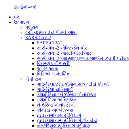
ઘર
ઉત્પાદન
પશુરોગ
લ્યોફાઇલાઇઝ્ડ પી.સી.આર.
SARS-CoV-2
SARS-CoV-2
સાર્સ-કોવ -2 એન્ટિજેન કીટ
સાર્સ-કોવ -2 આરટી-પીસીઆર
સાર્સ-કોવ -2 આઇજીજી/આઇજીએમ ઝડપી પરીક્ષ
વિતરણકર્તા ભરતી
ઓર્ડર આપો
વિડિઓ માર્ગદર્શિકા
ચેપી રોગ
ગાર્ડનેરેલા/ટ્રાઇકોમોનાસ/કેન્ડીડા કોમ્બો
ગાર્ડનેરેલા યોનિમાર્ગ
ક્લેમીડિયા / નેઝેરિયા ગોનોરીઆ
ક્લેમીડિયા એન્ટિજેન
નેઝેરિયા ગોનોરહોએ
કેન્ડિડા અલ્બીકન્સ
ટ્રાઇકોમોનાસ યોનિમાર્ગ
ટ્રાઇકોમોનાસ યોનિમાર્ગ /કેન્ડીડા
બેક્ટેરિયલ યોનિમાર્ગ પરીક્ષણ