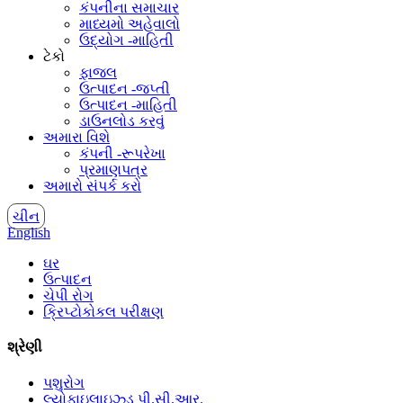
કંપનીના સમાચાર
માધ્યમો અહેવાલો
ઉદ્યોગ -માહિતી
ટેકો
ફાજલ
ઉત્પાદન -જપ્તી
ઉત્પાદન -માહિતી
ડાઉનલોડ કરવું
અમારા વિશે
કંપની -રૂપરેખા
પ્રમાણપત્ર
અમારો સંપર્ક કરો
ચીન
English
ઘર
ઉત્પાદન
ચેપી રોગ
ક્રિપ્ટોકોકલ પરીક્ષણ
શ્રેણી
પશુરોગ
લ્યોફાઇલાઇઝ્ડ પી.સી.આર.