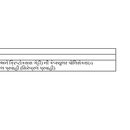
 અને ક્રિપ્ટોકસસ ગેટ્ટી) ની કેપ્સ્યુલર પોલિસેકરાઇડ
લ પ્રવાહી (સિરેબ્રલ પ્રવાહી)