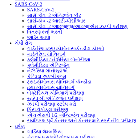
SARS-CoV-2
SARS-CoV-2
સાર્સ-કોવ -2 એન્ટિજેન કીટ
સાર્સ-કોવ -2 આરટી-પીસીઆર
સાર્સ-કોવ -2 આઇજીજી/આઇજીએમ ઝડપી પરીક્ષણ
વિતરણકર્તા ભરતી
ઓર્ડર આપો
ચેપી રોગ
ગાર્ડનેરેલા/ટ્રાઇકોમોનાસ/કેન્ડીડા કોમ્બો
ગાર્ડનેરેલા યોનિમાર્ગ
ક્લેમીડિયા / નેઝેરિયા ગોનોરીઆ
ક્લેમીડિયા એન્ટિજેન
નેઝેરિયા ગોનોરહોએ
કેન્ડિડા અલ્બીકન્સ
ટ્રાઇકોમોનાસ યોનિમાર્ગ /કેન્ડીડા
ટ્રાઇકોમોનાસ યોનિમાર્ગ
બેક્ટેરિયલ યોનિમાર્ગ પરીક્ષણ
સ્ટ્રેપ બી એન્ટિજેન પરીક્ષણ
ઝડપી પરીક્ષણ સ્ટ્રેપ કરો
ક્રિપ્ટોકોકલ પરીક્ષણ
એચએસવી 1/2 એન્ટિજેન પરીક્ષણ
સર્વાઇકલ પૂર્વ કેન્સર અને કેન્સર માટે સ્ક્રીનીંગ પરીક્ષણ
ઘર્ષણ
ગાર્ડિયા લેમ્બલિયા
રોટાવાયરસ/એડેનોવાયરસ પરીક્ષણ