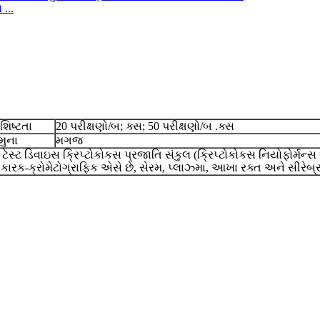
...
શિષ્ટતા
20 પરીક્ષણો/બ; ક્સ; 50 પરીક્ષણો/બ .ક્સ
મુના
મગજ
િડ ટેસ્ટ ડિવાઇસ ક્રિપ્ટોકોકસ પ્રજાતિ સંકુલ (ક્રિપ્ટોકોકસ નિયોફોર્મન્સ
ારક-ક્રોમેટોગ્રાફિક એસે છે, સેરમ, પ્લાઝ્મા, આખા રક્ત અને સીરેબ્ર