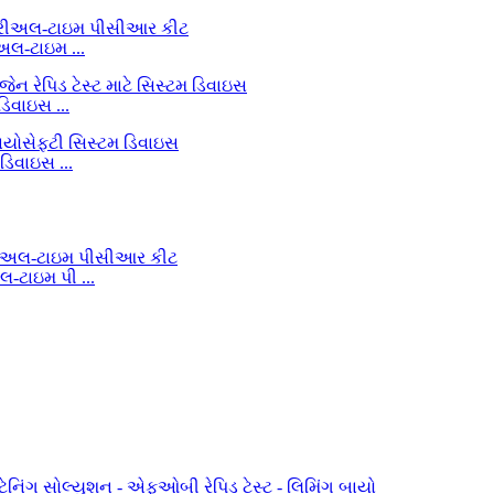
અલ-ટાઇમ ...
ડિવાઇસ ...
ડિવાઇસ ...
લ-ટાઇમ પી ...