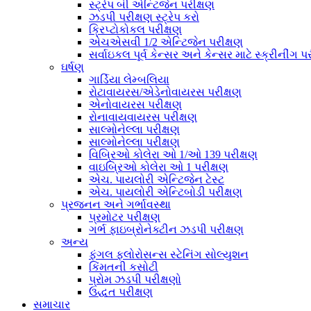
સ્ટ્રેપ બી એન્ટિજેન પરીક્ષણ
ઝડપી પરીક્ષણ સ્ટ્રેપ કરો
ક્રિપ્ટોકોકલ પરીક્ષણ
એચએસવી 1/2 એન્ટિજેન પરીક્ષણ
સર્વાઇકલ પૂર્વ કેન્સર અને કેન્સર માટે સ્ક્રીનીંગ પ
ઘર્ષણ
ગાર્ડિયા લેમ્બલિયા
રોટાવાયરસ/એડેનોવાયરસ પરીક્ષણ
એનોવાયરસ પરીક્ષણ
રોનાવાયવાયરસ પરીક્ષણ
સાલ્મોનેલ્લા પરીક્ષણ
સાલ્મોનેલ્લા પરીક્ષણ
વિબ્રિઓ કોલેરા ઓ 1/ઓ 139 પરીક્ષણ
વાઇબ્રિઓ કોલેરા ઓ 1 પરીક્ષણ
એચ. પાયલોરી એન્ટિજેન ટેસ્ટ
એચ. પાયલોરી એન્ટિબોડી પરીક્ષણ
પ્રજનન અને ગર્ભાવસ્થા
પ્રમોટર પરીક્ષણ
ગર્ભ ફાઇબ્રોનેક્ટીન ઝડપી પરીક્ષણ
અન્ય
ફંગલ ફ્લોરોસન્સ સ્ટેનિંગ સોલ્યુશન
કિંમતની કસોટી
પ્રોમ ઝડપી પરીક્ષણો
ઉદ્ધત પરીક્ષણ
સમાચાર