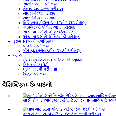
એનોવાયરસ પરીક્ષણ
રોનાવાયવાયરસ પરીક્ષણ
સાલ્મોનેલ્લા પરીક્ષણ
સાલ્મોનેલ્લા પરીક્ષણ
વિબ્રિઓ કોલેરા ઓ 1/ઓ 139 પરીક્ષણ
વાઇબ્રિઓ કોલેરા ઓ 1 પરીક્ષણ
એચ. પાયલોરી એન્ટિજેન ટેસ્ટ
એચ. પાયલોરી એન્ટિબોડી પરીક્ષણ
પ્રજનન અને ગર્ભાવસ્થા
પ્રમોટર પરીક્ષણ
ગર્ભ ફાઇબ્રોનેક્ટીન ઝડપી પરીક્ષણ
અન્ય
ફંગલ ફ્લોરોસન્સ સ્ટેનિંગ સોલ્યુશન
કિંમતની કસોટી
પ્રોમ ઝડપી પરીક્ષણો
ઉદ્ધત પરીક્ષણ
વૈશિષ્ટિકૃત ઉત્પાદનો
સાર્સ-કોવ -2 એન્ટિજેન રેપિડ ટેસ્ટ （વ્યાવસાયિક ઉપય
લાળ માટે સાર્સ-કોવ -2 એન્ટિજેન ઝડપી પરીક્ષણ