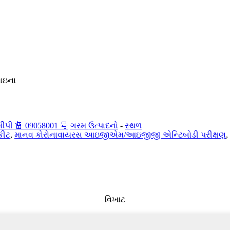
ચાઇના
પી 备 09058001 号
ગરમ ઉત્પાદનો
-
સ્થળ
 કીટ
,
માનવ કોરોનાવાયરસ આઇજીએમ/આઇજીજી એન્ટિબોડી પરીક્ષણ
,
વિખાટ