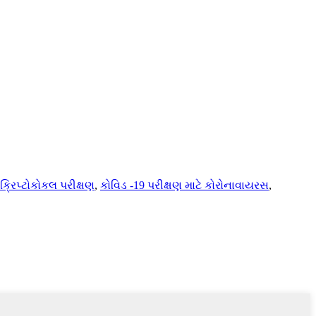
ક્રિપ્ટોકોકલ પરીક્ષણ
,
કોવિડ -19 પરીક્ષણ માટે કોરોનાવાયરસ
,