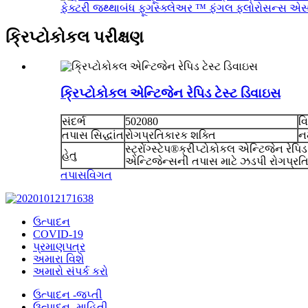
ફેક્ટરી જથ્થાબંધ ફૂગસ્ક્લેઅર ™ ફંગલ ફ્લોરોસન્સ એસ 
ક્રિપ્ટોકોકલ પરીક્ષણ
ક્રિપ્ટોકોકલ એન્ટિજેન રેપિડ ટેસ્ટ ડિવાઇસ
સંદર્ભ
502080
વિ
તપાસ સિદ્ધાંત
રોગપ્રતિકારક શક્તિ
ન
સ્ટ્રોંગ્સ્ટેપ®ક્રીપ્ટોકોકલ એન્ટિજેન રેપ
હેતુ
એન્ટિજેન્સની તપાસ માટે ઝડપી રોગપ્રતિક
તપાસ
વિગત
ઉત્પાદન
COVID-19
પ્રમાણપત્ર
અમારા વિશે
અમારો સંપર્ક કરો
ઉત્પાદન -જપ્તી
ઉત્પાદન -માહિતી