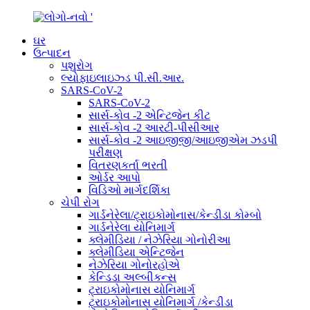
ઘર
ઉત્પાદન
પશુરોગ
લ્યોફાઇલાઇઝ્ડ પી.સી.આર.
SARS-CoV-2
SARS-CoV-2
સાર્સ-કોવ -2 એન્ટિજેન કીટ
સાર્સ-કોવ -2 આરટી-પીસીઆર
સાર્સ-કોવ -2 આઇજીજી/આઇજીએમ ઝડપી
પરીક્ષણ
વિતરણકર્તા ભરતી
ઓર્ડર આપો
વિડિઓ માર્ગદર્શિકા
ચેપી રોગ
ગાર્ડનેરેલા/ટ્રાઇકોમોનાસ/કેન્ડીડા કોમ્બો
ગાર્ડનેરેલા યોનિમાર્ગ
ક્લેમીડિયા / નેઝેરિયા ગોનોરીઆ
ક્લેમીડિયા એન્ટિજેન
નેઝેરિયા ગોનોરહોએ
કેન્ડિડા અલ્બીકન્સ
ટ્રાઇકોમોનાસ યોનિમાર્ગ
ટ્રાઇકોમોનાસ યોનિમાર્ગ /કેન્ડીડા