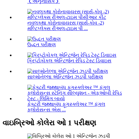
（અનુનાસિક）
નવલકથા કોરોનાવાયરસ (સાર્સ-કોવ -2)
મલ્ટિપ્લેક્સ રીઅલ-ટાઇમ પી ...
ઉદ્ધત પરીક્ષણ
ક્રિપ્ટોકોકલ એન્ટિજેન રેપિડ ટેસ્ટ ડિવાઇસ
સાલ્મોનેલ્લા એન્ટિજેન ઝડપી પરીક્ષણ
ફેક્ટરી જથ્થાબંધ ફૂગસ્ક્લેઅર ™ ફંગલ
ફ્લોરોસન્સ એસ ...
વાઇબ્રિઓ કોલેરા ઓ 1 પરીક્ષણ