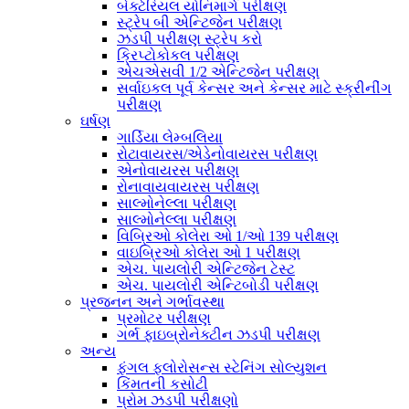
બેક્ટેરિયલ યોનિમાર્ગ પરીક્ષણ
સ્ટ્રેપ બી એન્ટિજેન પરીક્ષણ
ઝડપી પરીક્ષણ સ્ટ્રેપ કરો
ક્રિપ્ટોકોકલ પરીક્ષણ
એચએસવી 1/2 એન્ટિજેન પરીક્ષણ
સર્વાઇકલ પૂર્વ કેન્સર અને કેન્સર માટે સ્ક્રીનીંગ
પરીક્ષણ
ઘર્ષણ
ગાર્ડિયા લેમ્બલિયા
રોટાવાયરસ/એડેનોવાયરસ પરીક્ષણ
એનોવાયરસ પરીક્ષણ
રોનાવાયવાયરસ પરીક્ષણ
સાલ્મોનેલ્લા પરીક્ષણ
સાલ્મોનેલ્લા પરીક્ષણ
વિબ્રિઓ કોલેરા ઓ 1/ઓ 139 પરીક્ષણ
વાઇબ્રિઓ કોલેરા ઓ 1 પરીક્ષણ
એચ. પાયલોરી એન્ટિજેન ટેસ્ટ
એચ. પાયલોરી એન્ટિબોડી પરીક્ષણ
પ્રજનન અને ગર્ભાવસ્થા
પ્રમોટર પરીક્ષણ
ગર્ભ ફાઇબ્રોનેક્ટીન ઝડપી પરીક્ષણ
અન્ય
ફંગલ ફ્લોરોસન્સ સ્ટેનિંગ સોલ્યુશન
કિંમતની કસોટી
પ્રોમ ઝડપી પરીક્ષણો