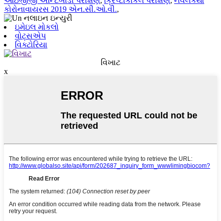
આઇજીજી એન્ટિબોડી પરીક્ષણ
,
ક્રિપ્ટોકોકલ પરીક્ષણ
,
નવલકથા
કોરોનાવાયરસ 2019 એન.સી.ઓ.વી.
,
ઇમેઇલ મોકલો
વોટ્સએપ
વિક્ટોરિયા
વિખાટ
x