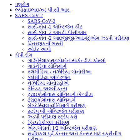
પશુરોગ
લ્યોફાઇલાઇઝ્ડ પી.સી.આર.
SARS-CoV-2
SARS-CoV-2
સાર્સ-કોવ -2 એન્ટિજેન કીટ
સાર્સ-કોવ -2 આરટી-પીસીઆર
સાર્સ-કોવ -2 આઇજીજી/આઇજીએમ ઝડપી પરીક્ષણ
વિતરણકર્તા ભરતી
ઓર્ડર આપો
ચેપી રોગ
ગાર્ડનેરેલા/ટ્રાઇકોમોનાસ/કેન્ડીડા કોમ્બો
ગાર્ડનેરેલા યોનિમાર્ગ
ક્લેમીડિયા / નેઝેરિયા ગોનોરીઆ
ક્લેમીડિયા એન્ટિજેન
નેઝેરિયા ગોનોરહોએ
કેન્ડિડા અલ્બીકન્સ
ટ્રાઇકોમોનાસ યોનિમાર્ગ /કેન્ડીડા
ટ્રાઇકોમોનાસ યોનિમાર્ગ
બેક્ટેરિયલ યોનિમાર્ગ પરીક્ષણ
સ્ટ્રેપ બી એન્ટિજેન પરીક્ષણ
ઝડપી પરીક્ષણ સ્ટ્રેપ કરો
ક્રિપ્ટોકોકલ પરીક્ષણ
એચએસવી 1/2 એન્ટિજેન પરીક્ષણ
સર્વાઇકલ પૂર્વ કેન્સર અને કેન્સર માટે સ્ક્રીનીંગ
પરીક્ષણ