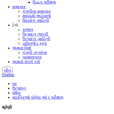
ઉદ્ધત પરીક્ષણ
સમાચાર
કંપનીના સમાચાર
માધ્યમો અહેવાલો
ઉદ્યોગ -માહિતી
ટેકો
ફાજલ
ઉત્પાદન -જપ્તી
ઉત્પાદન -માહિતી
ડાઉનલોડ કરવું
અમારા વિશે
કંપની -રૂપરેખા
પ્રમાણપત્ર
અમારો સંપર્ક કરો
ચીન
English
ઘર
ઉત્પાદન
ઘર્ષણ
વાઇબ્રિઓ કોલેરા ઓ 1 પરીક્ષણ
શ્રેણી