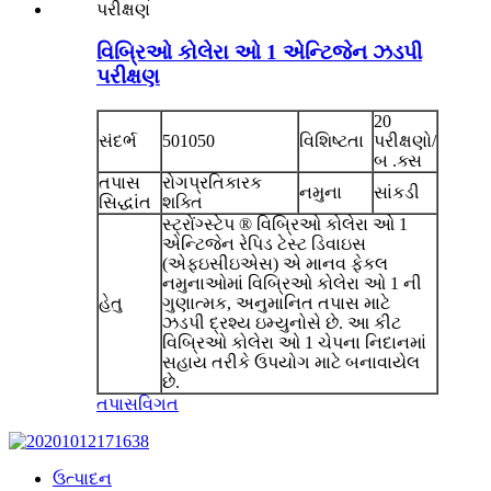
વિબ્રિઓ કોલેરા ઓ 1 એન્ટિજેન ઝડપી
પરીક્ષણ
20
સંદર્ભ
501050
વિશિષ્ટતા
પરીક્ષણો/
બ .ક્સ
તપાસ
રોગપ્રતિકારક
નમુના
સાંકડી
સિદ્ધાંત
શક્તિ
સ્ટ્રોંગ્સ્ટેપ ® વિબ્રિઓ કોલેરા ઓ 1
એન્ટિજેન રેપિડ ટેસ્ટ ડિવાઇસ
(એફઇસીઇએસ) એ માનવ ફેકલ
નમુનાઓમાં વિબ્રિઓ કોલેરા ઓ 1 ની
હેતુ
ગુણાત્મક, અનુમાનિત તપાસ માટે
ઝડપી દ્રશ્ય ઇમ્યુનોસે છે. આ કીટ
વિબ્રિઓ કોલેરા ઓ 1 ચેપના નિદાનમાં
સહાય તરીકે ઉપયોગ માટે બનાવાયેલ
છે.
તપાસ
વિગત
ઉત્પાદન