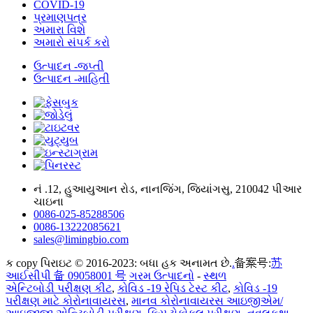
COVID-19
પ્રમાણપત્ર
અમારા વિશે
અમારો સંપર્ક કરો
ઉત્પાદન -જપ્તી
ઉત્પાદન -માહિતી
નં .12, હુઆયુઆન રોડ, નાનજિંગ, જિયાંગસુ, 210042 પીઆર
ચાઇના
0086-025-85288506
0086-13222085621
sales@limingbio.com
ક copy પિરાઇટ © 2016-2023: બધા હક અનામત છે.
.
备案号:
苏
આઈસીપી 备 09058001 号
ગરમ ઉત્પાદનો
-
સ્થળ
એન્ટિબોડી પરીક્ષણ કીટ
,
કોવિડ -19 રેપિડ ટેસ્ટ કીટ
,
કોવિડ -19
પરીક્ષણ માટે કોરોનાવાયરસ
,
માનવ કોરોનાવાયરસ આઇજીએમ/