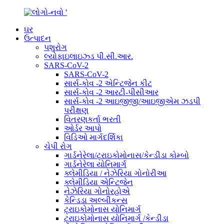
ઘર
ઉત્પાદન
પશુરોગ
લ્યોફાઇલાઇઝ્ડ પી.સી.આર.
SARS-CoV-2
SARS-CoV-2
સાર્સ-કોવ -2 એન્ટિજેન કીટ
સાર્સ-કોવ -2 આરટી-પીસીઆર
સાર્સ-કોવ -2 આઇજીજી/આઇજીએમ ઝડપી
પરીક્ષણ
વિતરણકર્તા ભરતી
ઓર્ડર આપો
વિડિઓ માર્ગદર્શિકા
ચેપી રોગ
ગાર્ડનેરેલા/ટ્રાઇકોમોનાસ/કેન્ડીડા કોમ્બો
ગાર્ડનેરેલા યોનિમાર્ગ
ક્લેમીડિયા / નેઝેરિયા ગોનોરીઆ
ક્લેમીડિયા એન્ટિજેન
નેઝેરિયા ગોનોરહોએ
કેન્ડિડા અલ્બીકન્સ
ટ્રાઇકોમોનાસ યોનિમાર્ગ
ટ્રાઇકોમોનાસ યોનિમાર્ગ /કેન્ડીડા