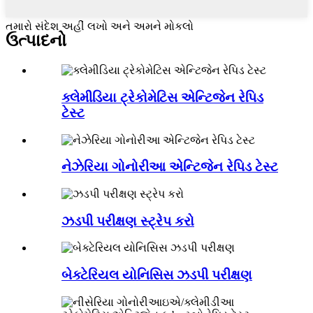
તમારો સંદેશ અહીં લખો અને અમને મોકલો
ઉત્પાદનો
ક્લેમીડિયા ટ્રેકોમેટિસ એન્ટિજેન રેપિડ
ટેસ્ટ
નેઝેરિયા ગોનોરીઆ એન્ટિજેન રેપિડ ટેસ્ટ
ઝડપી પરીક્ષણ સ્ટ્રેપ કરો
બેક્ટેરિયલ યોનિસિસ ઝડપી પરીક્ષણ