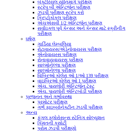
બેક્ટેરિયલ યોનિમાર્ગ પરીક્ષણ
સ્ટ્રેપ બી એન્ટિજેન પરીક્ષણ
ઝડપી પરીક્ષણ સ્ટ્રેપ કરો
ક્રિપ્ટોકોકલ પરીક્ષણ
એચએસવી 1/2 એન્ટિજેન પરીક્ષણ
સર્વાઇકલ પૂર્વ કેન્સર અને કેન્સર માટે સ્ક્રીનીંગ
પરીક્ષણ
ઘર્ષણ
ગાર્ડિયા લેમ્બલિયા
રોટાવાયરસ/એડેનોવાયરસ પરીક્ષણ
એનોવાયરસ પરીક્ષણ
રોનાવાયવાયરસ પરીક્ષણ
સાલ્મોનેલ્લા પરીક્ષણ
સાલ્મોનેલ્લા પરીક્ષણ
વિબ્રિઓ કોલેરા ઓ 1/ઓ 139 પરીક્ષણ
વાઇબ્રિઓ કોલેરા ઓ 1 પરીક્ષણ
એચ. પાયલોરી એન્ટિજેન ટેસ્ટ
એચ. પાયલોરી એન્ટિબોડી પરીક્ષણ
પ્રજનન અને ગર્ભાવસ્થા
પ્રમોટર પરીક્ષણ
ગર્ભ ફાઇબ્રોનેક્ટીન ઝડપી પરીક્ષણ
અન્ય
ફંગલ ફ્લોરોસન્સ સ્ટેનિંગ સોલ્યુશન
કિંમતની કસોટી
પ્રોમ ઝડપી પરીક્ષણો