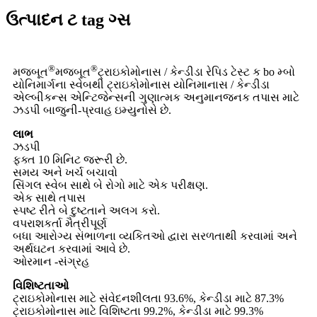
ઉત્પાદન ટ tag ગ્સ
®
®
મજબૂત
મજબૂત
ટ્રાઇકોમોનાસ / કેન્ડીડા રેપિડ ટેસ્ટ ક bo મ્બો
યોનિમાર્ગના સ્વેબથી ટ્રાઇકોમોનાસ યોનિમાનાસ / કેન્ડીડા
એલ્બીકન્સ એન્ટિજેન્સની ગુણાત્મક અનુમાનજનક તપાસ માટે
ઝડપી બાજુની-પ્રવાહ ઇમ્યુનોસે છે.
લાભ
ઝડપી
ફક્ત 10 મિનિટ જરૂરી છે.
સમય અને ખર્ચ બચાવો
સિંગલ સ્વેબ સાથે બે રોગો માટે એક પરીક્ષણ.
એક સાથે તપાસ
સ્પષ્ટ રીતે બે દુષ્ટતાને અલગ કરો.
વપરાશકર્તા મૈત્રીપૂર્ણ
બધા આરોગ્ય સંભાળના વ્યકિતઓ દ્વારા સરળતાથી કરવામાં અને
અર્થઘટન કરવામાં આવે છે.
ઓરમાન -સંગ્રહ
વિશિષ્ટતાઓ
ટ્રાઇકોમોનાસ માટે સંવેદનશીલતા 93.6%, કેન્ડીડા માટે 87.3%
ટ્રાઇકોમોનાસ માટે વિશિષ્ટતા 99.2%, કેન્ડીડા માટે 99.3%