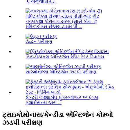
（અનુનાસિક）
નવલકથા કોરોનાવાયરસ (સાર્સ-કોવ -2)
મલ્ટિપ્લેક્સ રીઅલ-ટાઇમ પી ...
ઉદ્ધત પરીક્ષણ
ક્રિપ્ટોકોકલ એન્ટિજેન રેપિડ ટેસ્ટ ડિવાઇસ
સાલ્મોનેલ્લા એન્ટિજેન ઝડપી પરીક્ષણ
ફેક્ટરી જથ્થાબંધ ફૂગસ્ક્લેઅર ™ ફંગલ
ફ્લોરોસન્સ એસ ...
ટ્રાઇકોમોનાસ/કેન્ડીડા એન્ટિજેન કોમ્બો
ઝડપી પરીક્ષણ