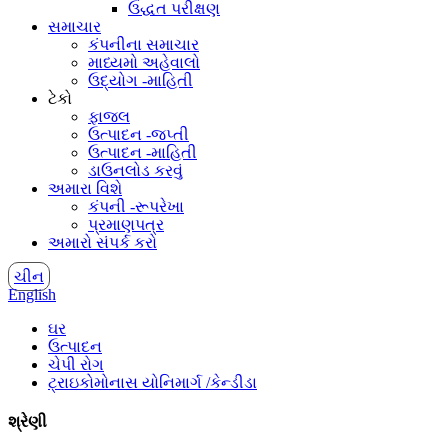
ઉદ્ધત પરીક્ષણ
સમાચાર
કંપનીના સમાચાર
માધ્યમો અહેવાલો
ઉદ્યોગ -માહિતી
ટેકો
ફાજલ
ઉત્પાદન -જપ્તી
ઉત્પાદન -માહિતી
ડાઉનલોડ કરવું
અમારા વિશે
કંપની -રૂપરેખા
પ્રમાણપત્ર
અમારો સંપર્ક કરો
ચીન
English
ઘર
ઉત્પાદન
ચેપી રોગ
ટ્રાઇકોમોનાસ યોનિમાર્ગ /કેન્ડીડા
શ્રેણી