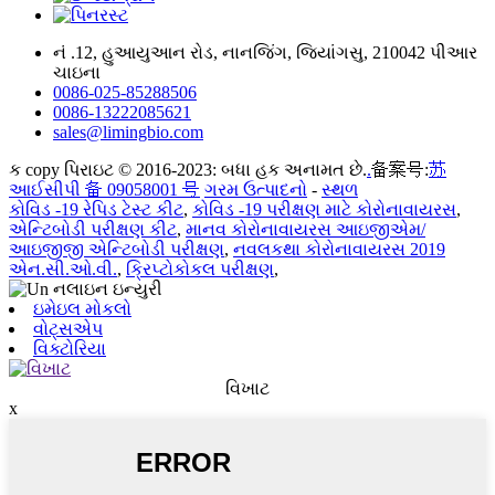
નં .12, હુઆયુઆન રોડ, નાનજિંગ, જિયાંગસુ, 210042 પીઆર
ચાઇના
0086-025-85288506
0086-13222085621
sales@limingbio.com
ક copy પિરાઇટ © 2016-2023: બધા હક અનામત છે.
.
备案号:
苏
આઈસીપી 备 09058001 号
ગરમ ઉત્પાદનો
-
સ્થળ
કોવિડ -19 રેપિડ ટેસ્ટ કીટ
,
કોવિડ -19 પરીક્ષણ માટે કોરોનાવાયરસ
,
એન્ટિબોડી પરીક્ષણ કીટ
,
માનવ કોરોનાવાયરસ આઇજીએમ/
આઇજીજી એન્ટિબોડી પરીક્ષણ
,
નવલકથા કોરોનાવાયરસ 2019
એન.સી.ઓ.વી.
,
ક્રિપ્ટોકોકલ પરીક્ષણ
,
ઇમેઇલ મોકલો
વોટ્સએપ
વિક્ટોરિયા
વિખાટ
x