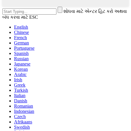
શોધવા માટે એન્ટર હિટ કરો અથવા
બંધ કરવા માટે ESC
English
Chinese
French
German
Portuguese
Spanish
Russian
Japanese
Korean
Arabic
Irish
Greek
Turkish
Italian
Danish
Romanian
Indonesian
Czech
Afrikaans
Swedish