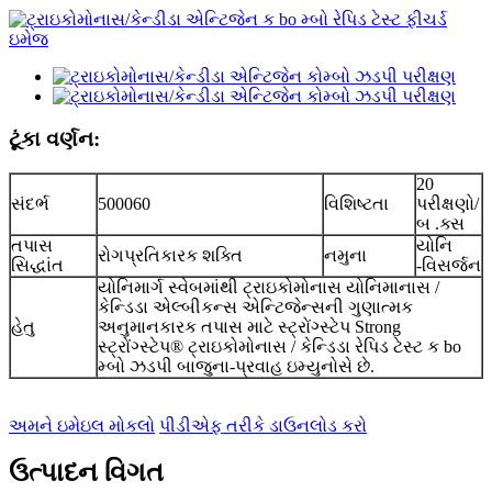
ટૂંકા વર્ણન:
20
સંદર્ભ
500060
વિશિષ્ટતા
પરીક્ષણો/
બ .ક્સ
તપાસ
યોનિ
રોગપ્રતિકારક શક્તિ
નમુના
સિદ્ધાંત
-વિસર્જન
યોનિમાર્ગ સ્વેબમાંથી ટ્રાઇકોમોનાસ યોનિમાનાસ /
કેન્ડિડા એલ્બીકન્સ એન્ટિજેન્સની ગુણાત્મક
હેતુ
અનુમાનકારક તપાસ માટે સ્ટ્રોંગ્સ્ટેપ Strong
સ્ટ્રોંગ્સ્ટેપ® ટ્રાઇકોમોનાસ / કેન્ડિડા રેપિડ ટેસ્ટ ક bo
મ્બો ઝડપી બાજુના-પ્રવાહ ઇમ્યુનોસે છે.
અમને ઇમેઇલ મોકલો
પીડીએફ તરીકે ડાઉનલોડ કરો
ઉત્પાદન વિગત